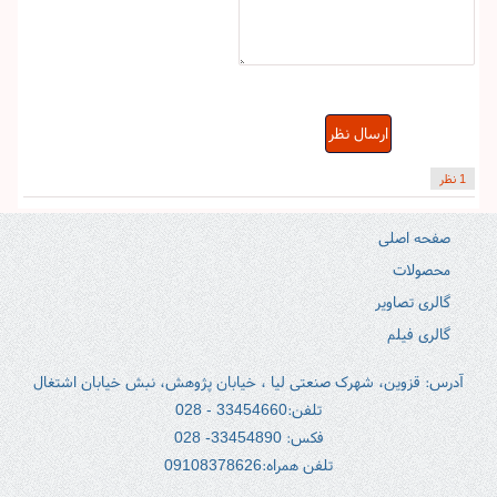
ارسال نظر
1 نظر
صفحه اصلی
محصولات
گالری تصاویر
گالری فیلم
آدرس:‌ قزوین، شهرک صنعتى لیا ، خیابان پژوهش، نبش خیابان اشتغال
تلفن:33454660 - 028
فکس: 33454890- 028
تلفن همراه:09108378626